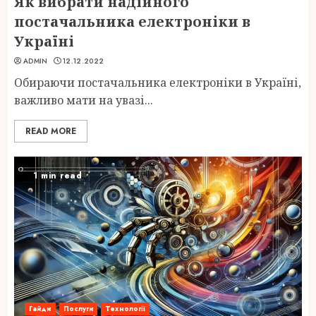
Як вибрати надійного
постачальника електроніки в
Україні
ADMIN
12.12.2022
Обираючи постачальника електроніки в Україні,
важливо мати на увазі...
READ MORE
1 min read
Гайди
Послуги
Технології