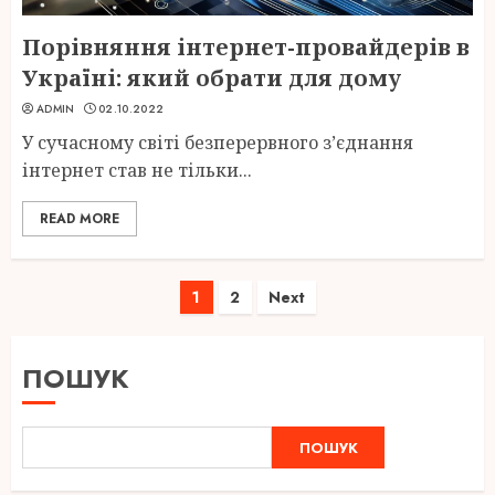
Порівняння інтернет-провайдерів в
Україні: який обрати для дому
ADMIN
02.10.2022
У сучасному світі безперервного з’єднання
інтернет став не тільки...
READ MORE
Пагінація
1
2
Next
записів
ПОШУК
ПОШУК