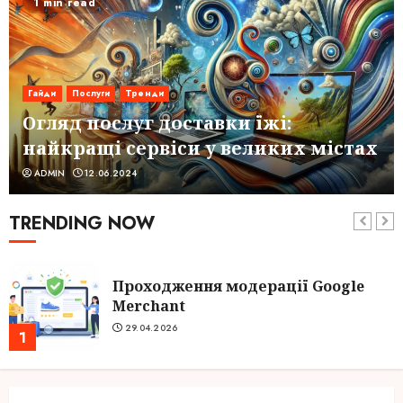
1 min read
Гайди
Послуги
Тренди
Огляд послуг доставки їжі:
найкращі сервіси у великих містах
ADMIN
12.06.2024
TRENDING NOW
Проходження модерації Google
Merchant
29.04.2026
1