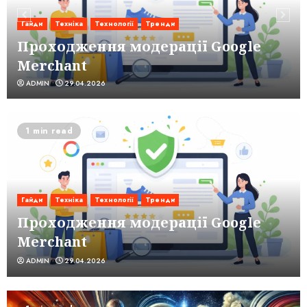
Гайди
Техніка
Технології
Тренди
Проходження модерації Google
Merchant
ADMIN
29.04.2026
1 min read
Гайди
Техніка
Технології
Тренди
Проходження модерації Google
Merchant
ADMIN
29.04.2026