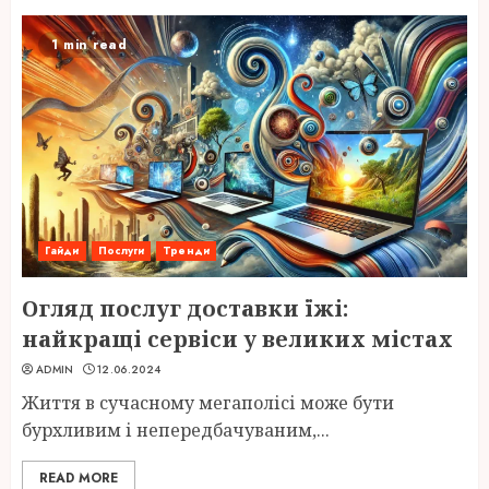
1 min read
Гайди
Послуги
Тренди
Огляд послуг доставки їжі:
найкращі сервіси у великих містах
ADMIN
12.06.2024
Життя в сучасному мегаполісі може бути
бурхливим і непередбачуваним,...
READ MORE