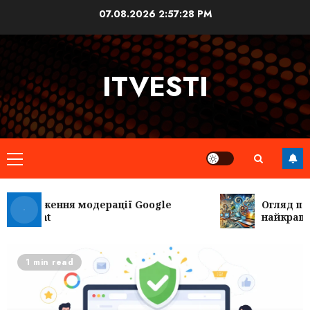
Skip
07.08.2026
2:57:29 PM
to
content
ITVESTI
Primary
Menu
ходження модерації Google
Огляд послуг
chant
найкращі сер
1 min read